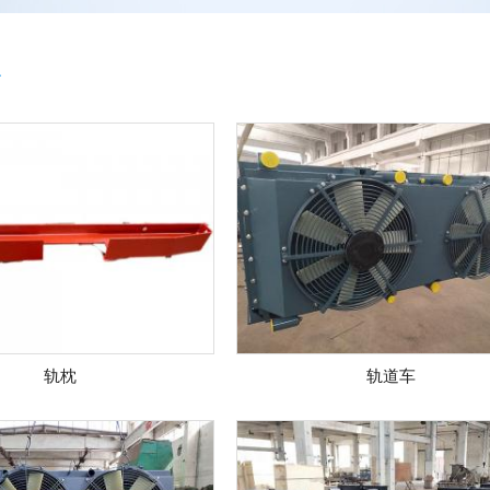
轨枕
轨道车